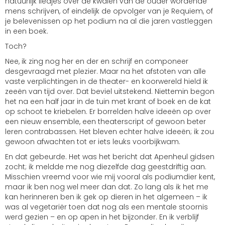
natuurlijk liedjes over de kwalen van de ouder wordende
mens schrijven, of eindelijk de opvolger van je Requiem, of
je belevenissen op het podium na al die jaren vastleggen
in een boek.
Toch?
Nee, ik zing nog her en der en schrijf en componeer
desgevraagd met plezier. Maar na het afstoten van alle
vaste verplichtingen in de theater- en koorwereld hield ik
zeeën van tijd over. Dat beviel uitstekend. Niettemin begon
het na een half jaar in de tuin met krant of boek en de kat
op schoot te kriebelen. Er borrelden halve ideeën op over
een nieuw ensemble, een theaterscript of gewoon beter
leren contrabassen. Het bleven echter halve ideeën; ik zou
gewoon afwachten tot er iets leuks voorbijkwam.
En dat gebeurde. Het was het bericht dat Apenheul gidsen
zocht; ik meldde me nog diezelfde dag geestdriftig aan.
Misschien vreemd voor wie mij vooral als podiumdier kent,
maar ik ben nog wel meer dan dat. Zo lang als ik het me
kan herinneren ben ik gek op dieren in het algemeen – ik
was al vegetariër toen dat nog als een mentale stoornis
werd gezien – en op apen in het bijzonder. En ik verblijf