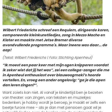
Wilbert Friederichs schreef een Requiem, dirigeerde koren,
componeerde kleinkunstliedjes, zong in Mezzo Macho en
Klater en maakte met Jetse Bremer diverse
avondvullende programma's. Maar ineens was daar... de
aap!
(Tekst: Wilbert Friederichs | Foto: Stichting Apenheul)
“Ik moest een paar keer met mijn ogen knipperen voordat
ik zeker wist dat jij het was”, zei een collega-zanger die me
in Apenheul enthousiast over blauwoogmaki’s hoorde
vertellen. En, vroeg een ander ongelovig: “ga je die apen
dan leren zingen?”.
Want zoiets kan niet. Al vanaf je kindertijd ben je bezeten
van theater: van zingen, van teksten en muziekjes
bedenken; je hobby wordt je beroep, je maakt er zelfs een
beetje furore mee – als je dan met pensioen gaat wil je