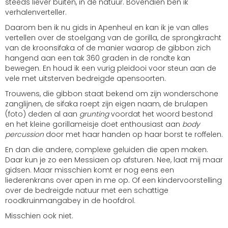
steeds liever buiten, in de natuur. Bovendien ben ik
verhalenverteller.
Daarom ben ik nu gids in Apenheul en kan ik je van alles
vertellen over de stoelgang van de gorilla, de sprongkracht
van de kroonsifaka of de manier waarop de gibbon zich
hangend aan een tak 360 graden in de rondte kan
bewegen. En houd ik een vurig pleidooi voor steun aan de
vele met uitsterven bedreigde apensoorten.
Trouwens, die gibbon staat bekend om zijn wonderschone
zanglijnen, de sifaka roept zijn eigen naam, de brulapen
(foto) deden al aan
grunting
voordat het woord bestond
en het kleine gorillameisje doet enthousiast aan
body
percussion
door met haar handen op haar borst te roffelen.
En dan die andere, complexe geluiden die apen maken.
Daar kun je zo een Messiaen op afsturen. Nee, laat mij maar
gidsen. Maar misschien komt er nog eens een
liederenkrans over apen in me op. Of een kindervoorstelling
over de bedreigde natuur met een schattige
roodkruinmangabey in de hoofdrol.
Misschien ook niet.